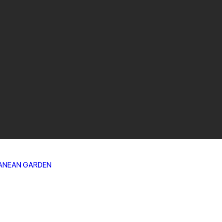
ANEAN GARDEN
/
8m²
BERBAGAI PILIHAN TEMPLATE DESIGN TAMAN
CEPAT | PRAKTIS | HARGA TERJANGKAU