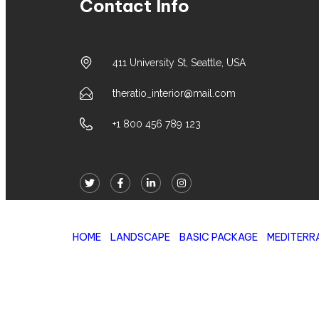
Contact Info
411 University St, Seattle, USA
theratio_interior@mail.com
+1 800 456 789 123
8m²
HOME
/
LANDSCAPE
/
BASIC PACKAGE
/
MEDITERR