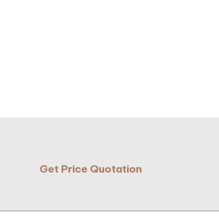
2. Buxus
3. Lavender
4. Kembang Sepatu
5. Cemara Air
6. Lily Hujan
7. Stepping Stones
8. Batu Kali Abu
9. Batu Koral Kacang
Get Price Quotation